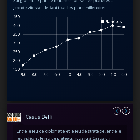
Surgi de nulle part, le mutant colonise des planètes à
grande vitesse, défiant tous les plans millénaires
450
Planètes
400
350
300
250
200
150
-9.0
-8.0
-7.0
-6.0
-5.0
-4.0
-3.0
-2.0
-1.0
0.0
Ravage
S'il suffit de quelques instants au débutant pour lire les
règles, il faut de longs mois de pratique pour explorer