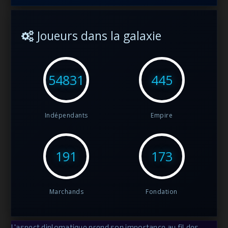
Joueurs dans la galaxie
54831
445
Indépendants
Empire
191
173
Marchands
Fondation
L'aspect diplomatique prend son importance au fil des