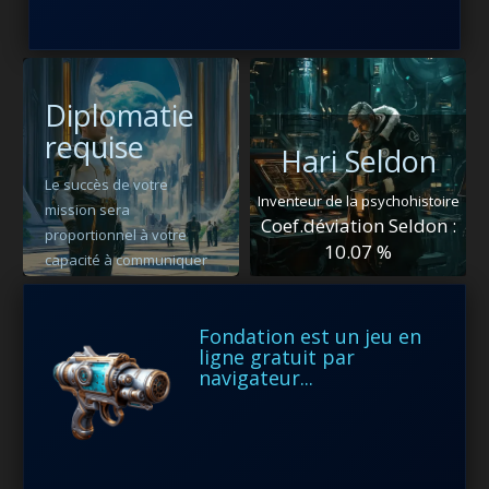
Diplomatie
requise
Hari Seldon
Le succès de votre
Inventeur de la
psychohistoire
mission sera
Coef.déviation Seldon :
proportionnel à votre
10.07 %
capacité à communiquer
avec les généraux
d'Empire, les Marchands,
Fondation est un jeu en
la Fondation et les
ligne gratuit par
royaumes indépendants.
navigateur...